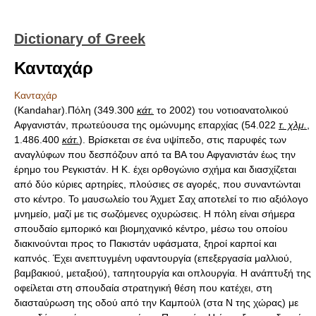
Dictionary of Greek
Κανταχάρ
Κανταχάρ
(Kandahar).Πόλη (349.300
κάτ.
το 2002) του νοτιοανατολικού
Αφγανιστάν, πρωτεύουσα της ομώνυμης επαρχίας (54.022
τ. χλμ.
,
1.486.400
κάτ.
). Βρίσκεται σε ένα υψίπεδο, στις παρυφές των
αναγλύφων που δεσπόζουν από τα ΒΑ του Αφγανιστάν έως την
έρημο του Ρεγκιστάν. Η Κ. έχει ορθογώνιο σχήμα και διασχίζεται
από δύο κύριες αρτηρίες, πλούσιες σε αγορές, που συναντώνται
στο κέντρο. Το μαυσωλείο του Άχμετ Σαχ αποτελεί το πιο αξιόλογο
μνημείο, μαζί με τις σωζόμενες οχυρώσεις. Η πόλη είναι σήμερα
σπουδαίο εμπορικό και βιομηχανικό κέντρο, μέσω του οποίου
διακινούνται προς το Πακιστάν υφάσματα, ξηροί καρποί και
καπνός. Έχει ανεπτυγμένη υφαντουργία (επεξεργασία μαλλιού,
βαμβακιού, μεταξιού), ταπητουργία και οπλουργία. Η ανάπτυξή της
οφείλεται στη σπουδαία στρατηγική θέση που κατέχει, στη
διασταύρωση της οδού από την Καμπούλ (στα Ν της χώρας) με