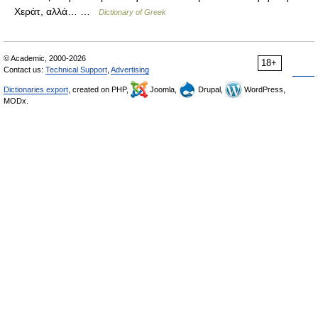
Χεράτ, αλλά… …
Dictionary of Greek
© Academic, 2000-2026
18+
Contact us:
Technical Support
,
Advertising
Dictionaries export
, created on PHP,
Joomla,
Drupal,
WordPress,
MODx.