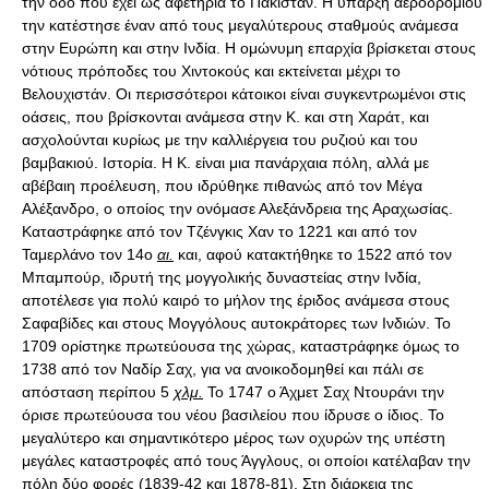
την οδό που έχει ως αφετηρία το Πακιστάν. Η ύπαρξη αεροδρομίου
την κατέστησε έναν από τους μεγαλύτερους σταθμούς ανάμεσα
στην Ευρώπη και στην Ινδία. Η ομώνυμη επαρχία βρίσκεται στους
νότιους πρόποδες του Χιντοκούς και εκτείνεται μέχρι το
Βελουχιστάν. Οι περισσότεροι κάτοικοι είναι συγκεντρωμένοι στις
οάσεις, που βρίσκονται ανάμεσα στην Κ. και στη Χαράτ, και
ασχολούνται κυρίως με την καλλιέργεια του ρυζιού και του
βαμβακιού. Ιστορία. Η Κ. είναι μια πανάρχαια πόλη, αλλά με
αβέβαιη προέλευση, που ιδρύθηκε πιθανώς από τον Μέγα
Αλέξανδρο, ο οποίος την ονόμασε Αλεξάνδρεια της Αραχωσίας.
Καταστράφηκε από τον Τζένγκις Χαν το 1221 και από τον
Ταμερλάνο τον 14ο
αι.
και, αφού κατακτήθηκε το 1522 από τον
Μπαμπούρ, ιδρυτή της μογγολικής δυναστείας στην Ινδία,
αποτέλεσε για πολύ καιρό το μήλον της έριδος ανάμεσα στους
Σαφαβίδες και στους Μογγόλους αυτοκράτορες των Ινδιών. Το
1709 ορίστηκε πρωτεύουσα της χώρας, καταστράφηκε όμως το
1738 από τον Ναδίρ Σαχ, για να ανοικοδομηθεί και πάλι σε
απόσταση περίπου 5
χλμ.
Το 1747 ο Άχμετ Σαχ Ντουράνι την
όρισε πρωτεύουσα του νέου βασιλείου που ίδρυσε ο ίδιος. Το
μεγαλύτερο και σημαντικότερο μέρος των οχυρών της υπέστη
μεγάλες καταστροφές από τους Άγγλους, οι οποίοι κατέλαβαν την
πόλη δύο φορές (1839-42 και 1878-81). Στη διάρκεια της