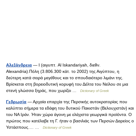
Αλεξάνδρεια
— I (αιγυπτ. Al Iskandariyah, διεθν.
Alexandria).Πόλη (3.806.300 κάτ. το 2002) της Αιγύπτου, η
δεύτερη κατά σειρά μεγέθους και το σπουδαιότερο λιμάνι της.
Βρίσκεται στη βορειοδυτική κορυφή του Δέλτα του Νείλου σε μια
στενή γλώσσα ξηράς, που χωρίζει …
Dictionary of Greek
Γεδρωσία
— Αρχαία επαρχία της Περσικής αυτοκρατορίας που
καλύπτει σήμερα τα εδάφη του δυτικού Πακιστάν (Βελουχιστάν) και
του ΝΑ Ιράν. Ήταν χώρα άγονη με ελάχιστα γεωργικά προϊόντα. Ο
πρώτος που κατέλαβε τη Γ. ήταν ο βασιλιάς των Περσών Δαρείος ο
Υστάσπους.… …
Dictionary of Greek