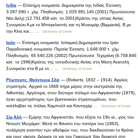
Ινδία
— Επίσημη ονομασία: Δημοκρατία της Ινδίας Έκταση:
3.287.590 τ. χλμ. Πληθυσμός: 1.029.991.145 (2001) Πρωτεύουσα:
Νέο Δελχί (12.791.458 κάτ. το 2001)Κράτος της νότιας Ασίας.
Συνορεύει Α με το Μπαγκλαντές και τη Μυανμάρ (Βιρμανία), Β με
την Κίνα και… …
Dictionary of Greek
Ιράν
— Επίσημη ονομασία: Ισλαμική Δημοκρατία του Ιράν
Παραδοσιακή ονομασία: Περσία Έκταση: 1.648.000 τ. χλμ.
Πληθυσμός: 65.540.226 (2002) Πρωτεύουσα: Τεχεράνη (6.758.845
κάτ. το 1996)Κράτος της νοτιοδυτικής Ασίας στη Μέση Ανατολή.
Συνορεύει στα Β με το… …
Dictionary of Greek
Ρόμπερτς, Φρέντερικ Σλέι
— (Roberts, 1832 – 1914). Άγγλος
στρατηγός. Αρχικά το 1868 πήρε μέρος στην εκστρατεία της
Αιθιοπίας. Αργότερα, στον δεύτερο πόλεμο του Αφγανιστάν (1879),
ήταν αρχιστράτηγος των βρετανικών στρατευμάτων, που
κατέλαβαν τις πόλεις Καμπούλ και Κανταχάρ …
Dictionary of Greek
Σίρ Αλή
— Εμίρης του Αφγανιστάν, που έζησε το 19o αι., γιος του
Ντουστ Μωχάμετ. Μετά το θάνατο του πατέρα του (1863),
πολέμησε εναντίον των αδελφών του, που διεκδικούσαν το θρόνο
και τους νίκησε. Διόρισε το γιο του Γιακούμπ Χαν διοικητή στη