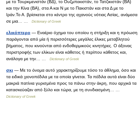
με το Τουρκμενιστάν (ΒΔ), το Ουζμπεκιστάν, το Τατζικιστάν (ΒΑ)
και την Κίνα (ΒΑ), στα Α και Ν με το Πακιστάν και στα Δ με το
Ιράν.Το Α. βρίσκεται στο κέντρο της αχανούς νότιας Ασίας, ανάμεσα
σε μια… …
Dictionary of Greek
ελικόπτερο
— Εναέριο όχημα του οποίου η στήριξη και η πρόωση
παράγονται από μία ή περισσότερες μεγάλες έλικες μεταβλητού
βήματος, που κινούνται από ενδοθερμικούς κινητήρες. Ο άξονας
περιστροφής των ελίκων είναι κάθετος ή περίπου κάθετος και,
ανάλογα με την… …
Dictionary of Greek
σκι
— Με το όνομα αυτό χαρακτηρίζουμε τόσο το άθλημα, όσο και
τα ειδικά χιονοπέδιλα με τα οποία γίνεται. Τα πέδιλα αυτά είναι δύο
μακριά πατίνια γυρισμένα προς τα πάνω στην άκρη, που αρχικά τα
κατασκεύαζαν από ξύλο και τώρα, με τη συνδιασμένη… …
Dictionary of Greek