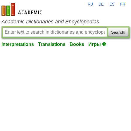
RU
DE
ES
FR
en-academic.com
Academic Dictionaries and Encyclopedias
Search!
Interpretations
Translations
Books
Игры ⚽