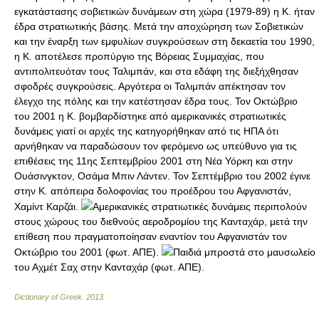
εγκατάστασης σοβιετικών δυνάμεων στη χώρα (1979-89) η Κ. ήταν
έδρα στρατιωτικής βάσης. Μετά την αποχώρηση των Σοβιετικών
και την έναρξη των εμφυλίων συγκρούσεων στη δεκαετία του 1990,
η Κ. αποτέλεσε προπύργιο της Βόρειας Συμμαχίας, που
αντιπολιτευόταν τους Ταλιμπάν, και στα εδάφη της διεξήχθησαν
σφοδρές συγκρούσεις. Αργότερα οι Ταλιμπάν απέκτησαν τον
έλεγχο της πόλης και την κατέστησαν έδρα τους. Τον Οκτώβριο
του 2001 η Κ. βομβαρδίστηκε από αμερικανικές στρατιωτικές
δυνάμεις γιατί οι αρχές της κατηγορήθηκαν από τις ΗΠΑ ότι
αρνήθηκαν να παραδώσουν τον φερόμενο ως υπεύθυνο για τις
επιθέσεις της 11ης Σεπτεμβρίου 2001 στη Νέα Υόρκη και στην
Ουάσινγκτον, Οσάμα Μπιν Λάντεν. Τον Σεπτέμβριο του 2002 έγινε
στην Κ. απόπειρα δολοφονίας του προέδρου του Αφγανιστάν,
Χαμίντ Καρζάι.
Αμερικανικές στρατιωτικές δυνάμεις περιπολούν
στους χώρους του διεθνούς αεροδρομίου της Κανταχάρ, μετά την
επίθεση που πραγματοποίησαν εναντίον του Αφγανιστάν τον
Οκτώβριο του 2001 (φωτ. ΑΠΕ).
Παιδιά μπροστά στο μαυσωλείο
του Αχμέτ Σαχ στην Κανταχάρ (φωτ. ΑΠΕ).
Dictionary of Greek
.
2013
.